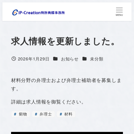
メ
イ
MENU
ン
コ
求人情報を更新しました。
ン
テ
ン
カテゴリー
カテゴリー
2026年1月29日
お知らせ
未分類
投稿日
ツ
へ
材料分野の弁理士および弁理士補助者を募集しま
移
す。
動
詳細は求人情報を御覧ください。
剱物
弁理士
材料