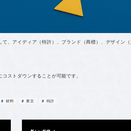
して、アイディア（特許）、ブランド（商標）、デザイン（
にコストダウンすることが可能です。
材料
東京
特許