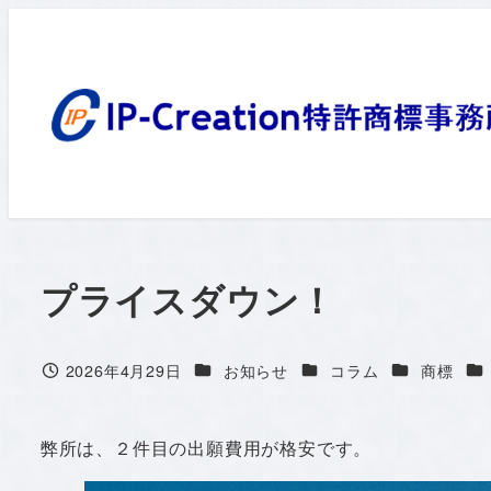
メ
イ
ン
コ
ン
テ
ン
ツ
へ
プライスダウン！
移
動
カテゴリー
カテゴリー
カテゴリー
カ
2026年4月29日
お知らせ
コラム
商標
投稿日
弊所は、２件目の出願費用が格安です。