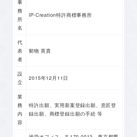
事
務
IP-Creation特許商標事務所
所
名
代
表
剱物 英貴
者
設
2015年12月11日
立
業
務
特許出願、実用新案登録出願、意匠登
内
録出願、商標登録出願の手続 等
容
池袋オフィス 〒170-0013 東京都豊