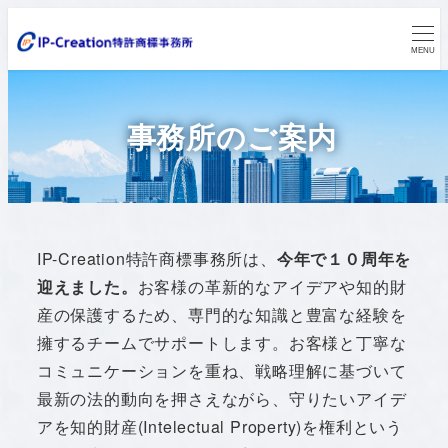
メ
イ
MENU
ン
コ
事務所のご案内
ン
テ
ン
ツ
へ
IP-Creation特許商標事務所は、
今年で１０周年を
移
迎えました。
お客様の革新的なアイデアや知的財
動
産の保護するため、専門的な知識と豊富な経験を
擁するチームでサポートします。お客様と丁寧な
コミュニケーションを重ね、戦略理解に基づいて
最新の法的動向を押さえながら、守りたいアイデ
アを知的財産(Intelectual Property)を権利という