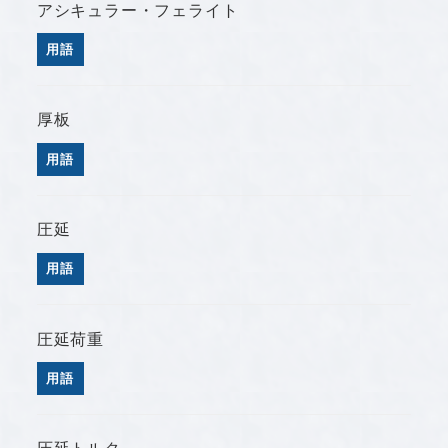
アシキュラー・フェライト
用語
厚板
用語
圧延
用語
圧延荷重
用語
圧延トルク