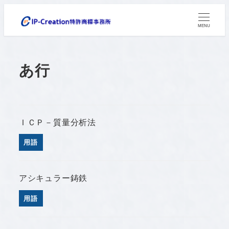
メ
イ
MENU
ン
コ
あ行
ン
テ
ン
ツ
ＩＣＰ－質量分析法
へ
移
用語
動
アシキュラー鋳鉄
用語