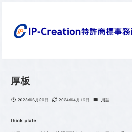
メ
イ
ン
コ
ン
テ
ン
ツ
へ
厚板
移
動
カテゴリー
2023年6月20日
2024年4月16日
用語
投稿日
更新日
thick plate