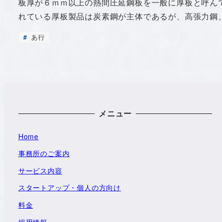
板厚が６ｍｍ以上の熱間圧延鋼板を一般に厚板と呼ん
れている厚板製品は炭素鋼が主体であるが、高張力鋼
あ行
メニュー
Home
事務所のご案内
サービス内容
スタートアップ・個人の方向け
料金
採用情報